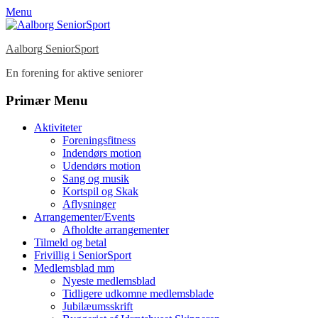
Menu
Aalborg SeniorSport
En forening for aktive seniorer
Facebook
Instagram
Primær Menu
Spring
Aktiviteter
til
Foreningsfitness
indhold
Indendørs motion
Udendørs motion
Sang og musik
Kortspil og Skak
Aflysninger
Arrangementer/Events
Afholdte arrangementer
Tilmeld og betal
Frivillig i SeniorSport
Medlemsblad mm
Nyeste medlemsblad
Tidligere udkomne medlemsblade
Jubilæumsskrift