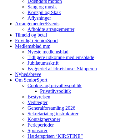
Udendørs motion
Sang og musik
Kortspil og Skak
Aflysninger
Arrangementer/Events
Afholdte arrangementer
Tilmeld og betal
Frivillig i SeniorSport
Medlemsblad mm
Nyeste medlemsblad
Tidligere udkomne medlemsblade
Jubilæumsskrift
Byggeriet af Idrætshuset Skipperen
Nyhedsbreve
Om SeniorSport
Cookie- og privatlivspolitik
Privatlivspolitik
Bestyrelsen
Vedtægter
Generalforsamling 2026
Sekretariat og instruktører
Kontaktpersoner
Ferieperioder
Sponsorer
Hædersprisen ‘KIRSTINE”