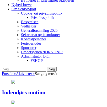
Byggeriet af Idrætshuset Skipperen
Nyhedsbreve
Om SeniorSport
Cookie- og privatlivspolitik
Privatlivspolitik
Bestyrelsen
Vedtægter
Generalforsamling 2026
Sekretariat og instruktører
Kontaktpersoner
Ferieperioder
Sponsorer
Hædersprisen ‘KIRSTINE”
Administrator login
FSHOP
Søg
Søg
efter:
Forside
»
Aktiviteter
»
Sang og musik
Indendørs motion