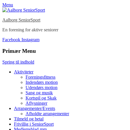
Menu
Aalborg SeniorSport
En forening for aktive seniorer
Facebook
Instagram
Primær Menu
Spring til indhold
Aktiviteter
Foreningsfitness
Indendørs motion
Udendørs motion
Sang og musik
Kortspil og Skak
Aflysninger
Arrangementer/Events
Afholdte arrangementer
Tilmeld og betal
Frivillig i SeniorSport
Medlemsblad mm