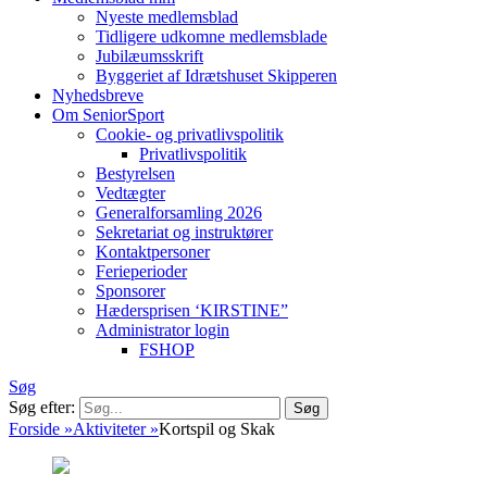
Nyeste medlemsblad
Tidligere udkomne medlemsblade
Jubilæumsskrift
Byggeriet af Idrætshuset Skipperen
Nyhedsbreve
Om SeniorSport
Cookie- og privatlivspolitik
Privatlivspolitik
Bestyrelsen
Vedtægter
Generalforsamling 2026
Sekretariat og instruktører
Kontaktpersoner
Ferieperioder
Sponsorer
Hædersprisen ‘KIRSTINE”
Administrator login
FSHOP
Søg
Søg efter:
Forside
»
Aktiviteter
»
Kortspil og Skak