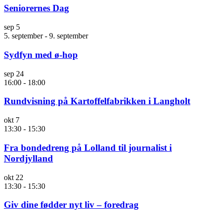
Seniorernes Dag
sep
5
5. september
-
9. september
Sydfyn med ø-hop
sep
24
16:00
-
18:00
Rundvisning på Kartoffelfabrikken i Langholt
okt
7
13:30
-
15:30
Fra bondedreng på Lolland til journalist i
Nordjylland
okt
22
13:30
-
15:30
Giv dine fødder nyt liv – foredrag