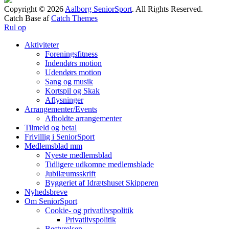
Copyright © 2026
Aalborg SeniorSport
. All Rights Reserved.
Catch Base af
Catch Themes
Rul op
Aktiviteter
Foreningsfitness
Indendørs motion
Udendørs motion
Sang og musik
Kortspil og Skak
Aflysninger
Arrangementer/Events
Afholdte arrangementer
Tilmeld og betal
Frivillig i SeniorSport
Medlemsblad mm
Nyeste medlemsblad
Tidligere udkomne medlemsblade
Jubilæumsskrift
Byggeriet af Idrætshuset Skipperen
Nyhedsbreve
Om SeniorSport
Cookie- og privatlivspolitik
Privatlivspolitik
Bestyrelsen