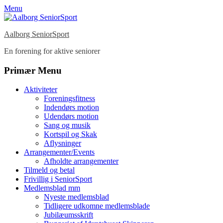
Menu
Aalborg SeniorSport
En forening for aktive seniorer
Facebook
Instagram
Primær Menu
Spring
Aktiviteter
til
Foreningsfitness
indhold
Indendørs motion
Udendørs motion
Sang og musik
Kortspil og Skak
Aflysninger
Arrangementer/Events
Afholdte arrangementer
Tilmeld og betal
Frivillig i SeniorSport
Medlemsblad mm
Nyeste medlemsblad
Tidligere udkomne medlemsblade
Jubilæumsskrift