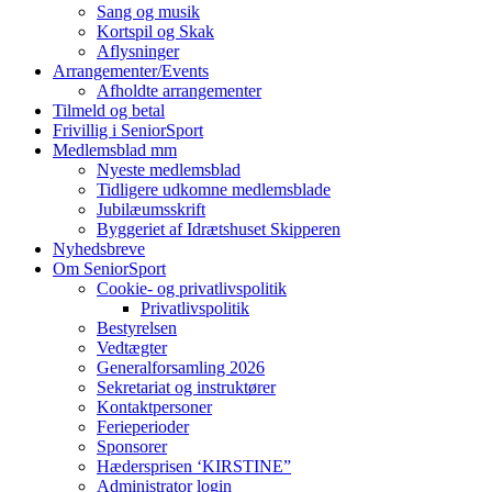
Sang og musik
Kortspil og Skak
Aflysninger
Arrangementer/Events
Afholdte arrangementer
Tilmeld og betal
Frivillig i SeniorSport
Medlemsblad mm
Nyeste medlemsblad
Tidligere udkomne medlemsblade
Jubilæumsskrift
Byggeriet af Idrætshuset Skipperen
Nyhedsbreve
Om SeniorSport
Cookie- og privatlivspolitik
Privatlivspolitik
Bestyrelsen
Vedtægter
Generalforsamling 2026
Sekretariat og instruktører
Kontaktpersoner
Ferieperioder
Sponsorer
Hædersprisen ‘KIRSTINE”
Administrator login