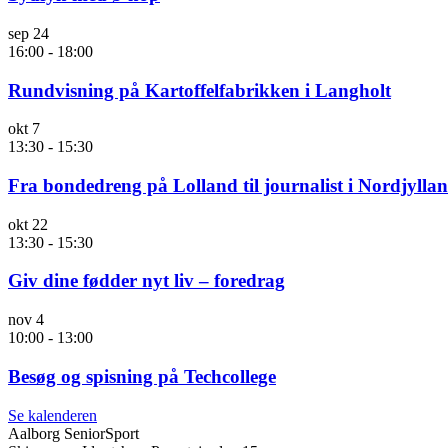
sep
24
16:00
-
18:00
Rundvisning på Kartoffelfabrikken i Langholt
okt
7
13:30
-
15:30
Fra bondedreng på Lolland til journalist i Nordjylla
okt
22
13:30
-
15:30
Giv dine fødder nyt liv – foredrag
nov
4
10:00
-
13:00
Besøg og spisning på Techcollege
Se kalenderen
Aalborg SeniorSport