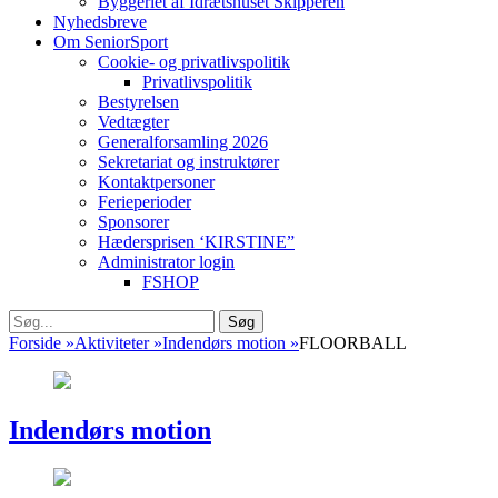
Byggeriet af Idrætshuset Skipperen
Nyhedsbreve
Om SeniorSport
Cookie- og privatlivspolitik
Privatlivspolitik
Bestyrelsen
Vedtægter
Generalforsamling 2026
Sekretariat og instruktører
Kontaktpersoner
Ferieperioder
Sponsorer
Hædersprisen ‘KIRSTINE”
Administrator login
FSHOP
Søg
Søg
efter:
Forside
»
Aktiviteter
»
Indendørs motion
»
FLOORBALL
Indendørs motion