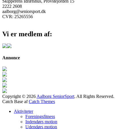
Skipperens Idrætshus, Provstejorden 15
2222 2608
aalborg@seniorsport.dk
CVR: 25265556
Vi er medlem af:
Annonce
Copyright © 2026
Aalborg SeniorSport
. All Rights Reserved.
Catch Base af
Catch Themes
Rul
Aktiviteter
op
Foreningsfitness
Indendørs motion
Udendørs motion