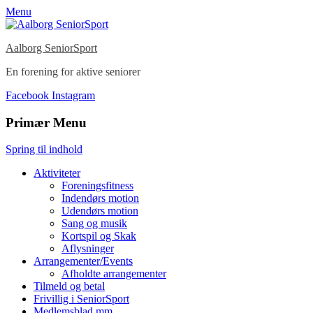
Menu
Aalborg SeniorSport
En forening for aktive seniorer
Facebook
Instagram
Primær Menu
Spring til indhold
Aktiviteter
Foreningsfitness
Indendørs motion
Udendørs motion
Sang og musik
Kortspil og Skak
Aflysninger
Arrangementer/Events
Afholdte arrangementer
Tilmeld og betal
Frivillig i SeniorSport
Medlemsblad mm