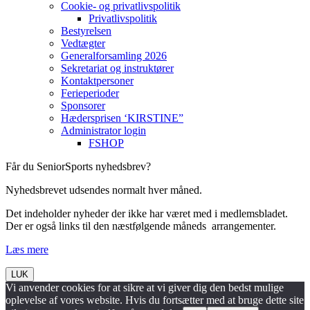
Cookie- og privatlivspolitik
Privatlivspolitik
Bestyrelsen
Vedtægter
Generalforsamling 2026
Sekretariat og instruktører
Kontaktpersoner
Ferieperioder
Sponsorer
Hædersprisen ‘KIRSTINE”
Administrator login
FSHOP
Får du SeniorSports nyhedsbrev?
Nyhedsbrevet udsendes normalt hver måned.
Det indeholder nyheder der ikke har været med i medlemsbladet.
Der er også links til den næstfølgende måneds arrangementer.
Læs mere
LUK
Vi anvender cookies for at sikre at vi giver dig den bedst mulige
oplevelse af vores website. Hvis du fortsætter med at bruge dette site