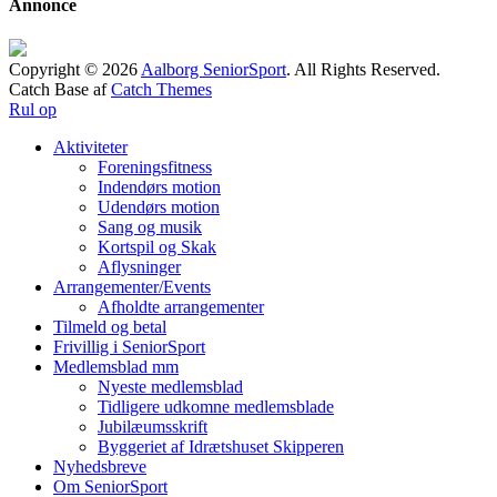
Annonce
Copyright © 2026
Aalborg SeniorSport
. All Rights Reserved.
Catch Base af
Catch Themes
Rul op
Aktiviteter
Foreningsfitness
Indendørs motion
Udendørs motion
Sang og musik
Kortspil og Skak
Aflysninger
Arrangementer/Events
Afholdte arrangementer
Tilmeld og betal
Frivillig i SeniorSport
Medlemsblad mm
Nyeste medlemsblad
Tidligere udkomne medlemsblade
Jubilæumsskrift
Byggeriet af Idrætshuset Skipperen
Nyhedsbreve
Om SeniorSport