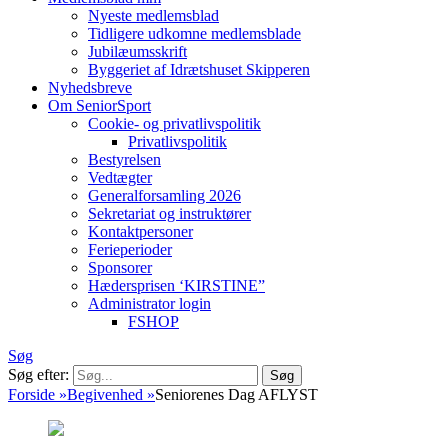
Nyeste medlemsblad
Tidligere udkomne medlemsblade
Jubilæumsskrift
Byggeriet af Idrætshuset Skipperen
Nyhedsbreve
Om SeniorSport
Cookie- og privatlivspolitik
Privatlivspolitik
Bestyrelsen
Vedtægter
Generalforsamling 2026
Sekretariat og instruktører
Kontaktpersoner
Ferieperioder
Sponsorer
Hædersprisen ‘KIRSTINE”
Administrator login
FSHOP
Søg
Søg efter:
Forside
»
Begivenhed
»
Seniorenes Dag AFLYST