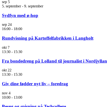
sep
5
5. september
-
9. september
Sydfyn med ø-hop
sep
24
16:00
-
18:00
Rundvisning på Kartoffelfabrikken i Langholt
okt
7
13:30
-
15:30
Fra bondedreng på Lolland til journalist i Nordjylla
okt
22
13:30
-
15:30
Giv dine fødder nyt liv – foredrag
nov
4
10:00
-
13:00
Besøg og spisning på Techcollege