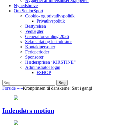
Byggeriet af Idrætshuset Skipperen
Nyhedsbreve
Om SeniorSport
Cookie- og privatlivspolitik
Privatlivspolitik
Bestyrelsen
Vedtægter
Generalforsamling 2026
Sekretariat og instruktører
Kontaktpersoner
Ferieperioder
Sponsorer
Hædersprisen ‘KIRSTINE”
Administrator login
FSHOP
Søg
Søg
efter:
Forside
»
-
»
Kronprinsen til danskerne: Sæt i gang!
Indendørs motion