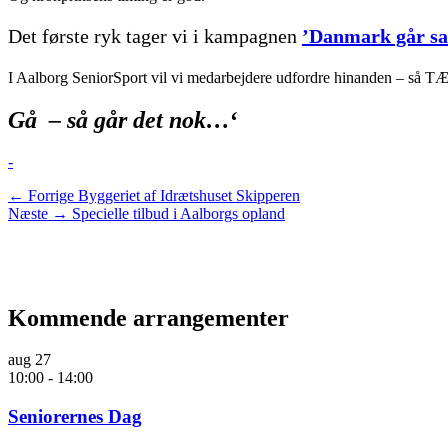
Det første ryk tager vi i kampagnen
’Danmark går s
I Aalborg SeniorSport vil vi medarbejdere udfordre hinanden – så TÆL
Gå – så går det nok…
‘
kategorier
-
Indlægsnavigation
Forrige
← Forrige
Byggeriet af Idrætshuset Skipperen
Næste
indlæg:
Næste →
Specielle tilbud i Aalborgs opland
indlæg:
Kommende arrangementer
aug
27
10:00
-
14:00
Seniorernes Dag