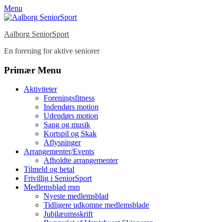
Menu
Aalborg SeniorSport
En forening for aktive seniorer
Facebook
Instagram
Primær Menu
Spring
Aktiviteter
til
Foreningsfitness
indhold
Indendørs motion
Udendørs motion
Sang og musik
Kortspil og Skak
Aflysninger
Arrangementer/Events
Afholdte arrangementer
Tilmeld og betal
Frivillig i SeniorSport
Medlemsblad mm
Nyeste medlemsblad
Tidligere udkomne medlemsblade
Jubilæumsskrift