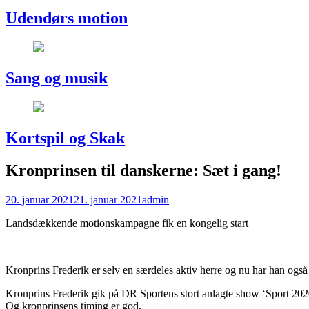
Udendørs motion
Sang og musik
Kortspil og Skak
Kronprinsen til danskerne: Sæt i gang!
Udgivet
Forfatter
20. januar 2021
21. januar 2021
admin
den
Landsdækkende motionskampagne fik en kongelig start
Kronprins Frederik er selv en særdeles aktiv herre og nu har han også 
Kronprins Frederik gik på DR Sportens stort anlagte show ‘Sport 2020’ 
Og kronprinsens timing er god.