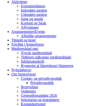
Aktiviteter
op
Foreningsfitness
Indendørs motion
Udendørs motion
Sang og musik
Kortspil og Skak
Aflysninger
Arrangementer/Events
Afholdte arrangementer
Tilmeld og betal
Frivillig i SeniorSport
Medlemsblad mm
Nyeste medlemsblad
Tidligere udkomne medlemsblade
Jubilæumsskrift
Byggeriet af Idrætshuset Skipperen
Nyhedsbreve
Om SeniorSport
Cookie- og privatlivspolitik
Privatlivspolitik
Bestyrelsen
Vedtægter
Generalforsamling 2026
Sekretariat og instruktører
Kontaktpersoner